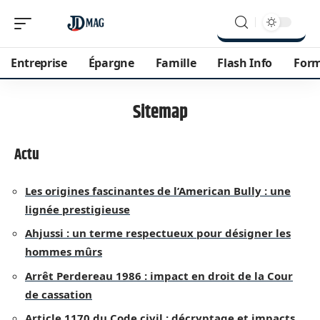
Entreprise
Épargne
Famille
Flash Info
For
Sitemap
Actu
Les origines fascinantes de l’American Bully : une
lignée prestigieuse
Ahjussi : un terme respectueux pour désigner les
hommes mûrs
Arrêt Perdereau 1986 : impact en droit de la Cour
de cassation
Article 1170 du Code civil : décryptage et impacts