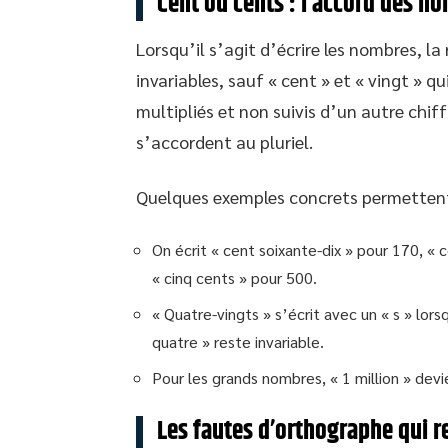
Cent ou cents : l’accord des n
Lorsqu’il s’agit d’écrire les nombres, la
invariables, sauf « cent » et « vingt » q
multipliés et non suivis d’un autre chiff
s’accordent au pluriel.
Quelques exemples concrets permettent d
On écrit « cent soixante-dix » pour 170, « 
« cinq cents » pour 500.
« Quatre-vingts » s’écrit avec un « s » lors
quatre » reste invariable.
Pour les grands nombres, « 1 million » devien
Les fautes d’orthographe qui r