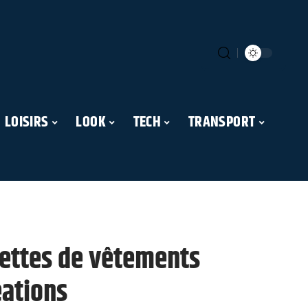
LOISIRS
LOOK
TECH
TRANSPORT
uettes de vêtements
éations