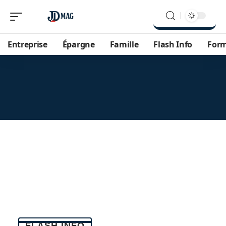
Entreprise
Épargne
Famille
Flash Info
For
FLASH INFO