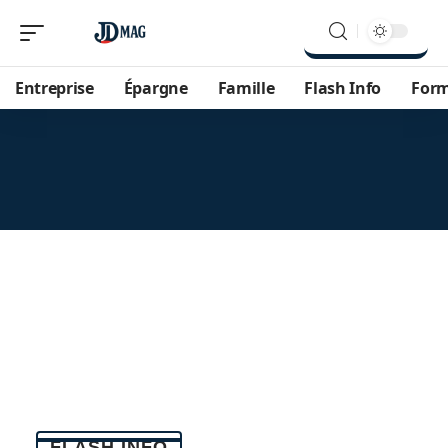
Entreprise
Épargne
Famille
Flash Info
For
FLASH INFO