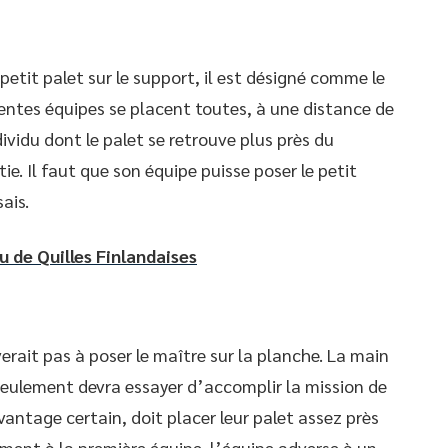
etit palet sur le support, il est désigné comme le
férentes équipes se placent toutes, à une distance de
dividu dont le palet se retrouve plus près du
tie. Il faut que son équipe puisse poser le petit
sais.
eu de Quilles Finlandaises
verait pas à poser le maître sur la planche. La main
seulement devra essayer d’accomplir la mission de
vantage certain, doit placer leur palet assez près
ement à la première équipe, l’équipe adverse à un