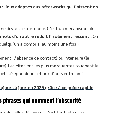
s : lieux adaptés aux afterworks qui finissent en
e ne devrait le prétendre. C’est un mécanisme plus
s mots d’un autre réduit l’isolement ressenti
. On
uelqu’un a compris, au moins une fois ».
ement, l’absence de contact) ou intérieure (le
é). Les citations les plus marquantes touchent la
pels téléphoniques et aux dîners entre amis.
ujours à jour en 2026 grâce à ce guide rapide
les phrases qui nomment l’obscurité
soler. Elles décrivent, c’est tout. Et cette